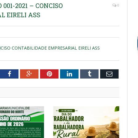
 001-2021 – CONCISO
0
L EIRELI ASS
ONCISO CONTABILIDADE EMPRESARIAL EIRELI ASS
tter
Facebook
Google+
Pinterest
LinkedIn
Tumblr
Email