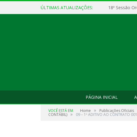
ÚLTIMAS ATUALIZAÇÕES:
18ª Sessão Or
PÁGINA INICIAL
A
»
VOCÊ ESTÁ EM:
Home
Publicações Oficiais
»
CONTÁBIL)
09 – 1º ADITIVO AO CONTRATO 001