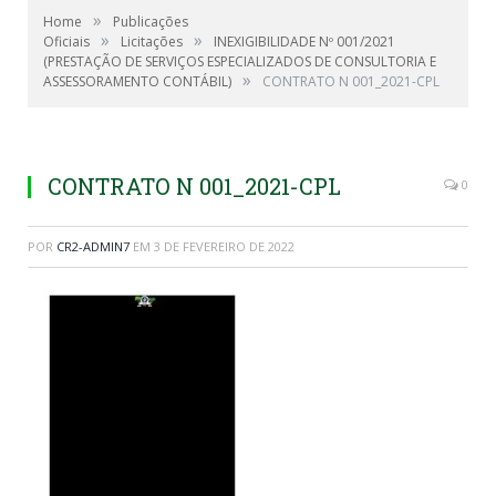
»
Home
Publicações
»
»
Oficiais
Licitações
INEXIGIBILIDADE Nº 001/2021
(PRESTAÇÃO DE SERVIÇOS ESPECIALIZADOS DE CONSULTORIA E
»
ASSESSORAMENTO CONTÁBIL)
CONTRATO N 001_2021-CPL
CONTRATO N 001_2021-CPL
0
POR
CR2-ADMIN7
EM
3 DE FEVEREIRO DE 2022