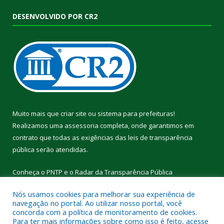
DESENVOLVIDO POR CR2
Muito mais que
criar site
ou
sistema para prefeituras
!
Realizamos uma
assessoria
completa, onde garantimos em
contrato que todas as exigências das
leis de transparência
pública
serão atendidas.
Conheça o
PNTP
e o
Radar da Transparência Pública
Nós usamos cookies para melhorar sua experiência de
navegação no portal. Ao utilizar nosso portal, você
concorda com a política de monitoramento de cookies.
Para ter mais informações sobre como isso é feito, acesse