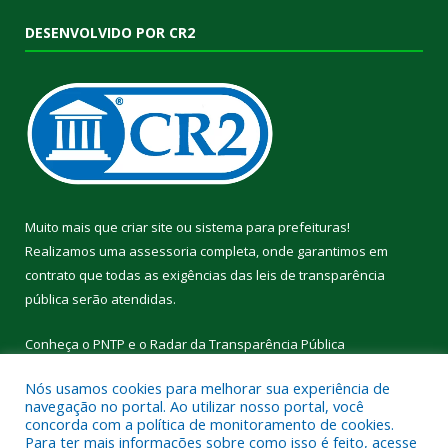
DESENVOLVIDO POR CR2
Muito mais que
criar site
ou
sistema para prefeituras
!
Realizamos uma
assessoria
completa, onde garantimos em
contrato que todas as exigências das
leis de transparência
pública
serão atendidas.
Conheça o
PNTP
e o
Radar da Transparência Pública
Nós usamos cookies para melhorar sua experiência de
navegação no portal. Ao utilizar nosso portal, você
concorda com a política de monitoramento de cookies.
Para ter mais informações sobre como isso é feito, acesse