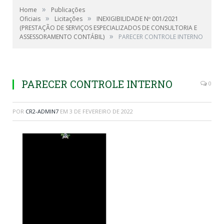
»
Home
Publicações
»
»
Oficiais
Licitações
INEXIGIBILIDADE Nº 001/2021
(PRESTAÇÃO DE SERVIÇOS ESPECIALIZADOS DE CONSULTORIA E
»
ASSESSORAMENTO CONTÁBIL)
PARECER CONTROLE INTERNO
PARECER CONTROLE INTERNO
0
POR
CR2-ADMIN7
EM
3 DE FEVEREIRO DE 2022