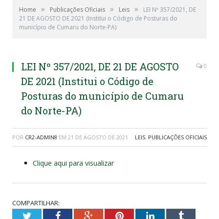
»
»
»
Home
Publicações Oficiais
Leis
LEI Nº 357/2021, DE
21 DE AGOSTO DE 2021 (Institui o Código de Posturas do
município de Cumaru do Norte-PA)
LEI Nº 357/2021, DE 21 DE AGOSTO
0
DE 2021 (Institui o Código de
Posturas do município de Cumaru
do Norte-PA)
POR
CR2-ADMIN8
EM
21 DE AGOSTO DE 2021
LEIS
,
PUBLICAÇÕES OFICIAIS
Clique aqui para visualizar
COMPARTILHAR:
Twitter
Facebook
Google+
Pinterest
LinkedIn
Tumblr