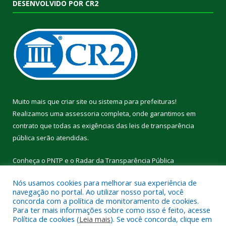
DESENVOLVIDO POR CR2
Muito mais que
criar site
ou
sistema para prefeituras
!
Realizamos uma
assessoria
completa, onde garantimos em
contrato que todas as exigências das
leis de transparência
pública
serão atendidas.
Conheça o
PNTP
e o
Radar da Transparência Pública
Nós usamos cookies para melhorar sua experiência de
navegação no portal. Ao utilizar nosso portal, você
concorda com a política de monitoramento de cookies.
Para ter mais informações sobre como isso é feito, acesse
Todos os direitos reservados a Câmara Municipal de Cumaru do
Política de cookies (
Leia mais
). Se você concorda, clique em
Norte.