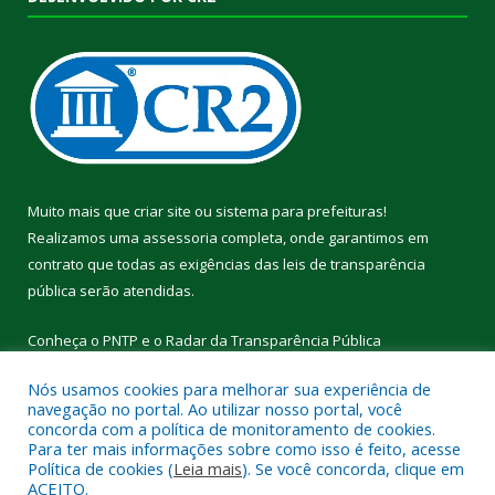
Muito mais que
criar site
ou
sistema para prefeituras
!
Realizamos uma
assessoria
completa, onde garantimos em
contrato que todas as exigências das
leis de transparência
pública
serão atendidas.
Conheça o
PNTP
e o
Radar da Transparência Pública
Nós usamos cookies para melhorar sua experiência de
navegação no portal. Ao utilizar nosso portal, você
concorda com a política de monitoramento de cookies.
Para ter mais informações sobre como isso é feito, acesse
Todos os direitos reservados a Câmara Municipal de Cumaru do
Política de cookies (
Leia mais
). Se você concorda, clique em
Norte.
ACEITO.