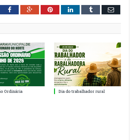
tter
Facebook
Google+
Pinterest
LinkedIn
Tumblr
Email
ão Ordinária
Dia do trabalhador rural