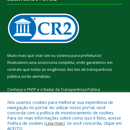
Muito mais que
criar site
ou
sistema para prefeituras
!
Realizamos uma
assessoria
completa, onde garantimos em
contrato que todas as exigências das
leis de transparência
pública
serão atendidas.
Conheça o
PNTP
e o
Radar da Transparência Pública
Nós usamos cookies para melhorar sua experiência de
navegação no portal. Ao utilizar nosso portal, você
concorda com a política de monitoramento de cookies.
Para ter mais informações sobre como isso é feito, acesse
Todos os direitos reservados a Câmara Municipal de Cumaru do
Política de cookies (
Leia mais
). Se você concorda, clique em
Norte.
ACEITO.