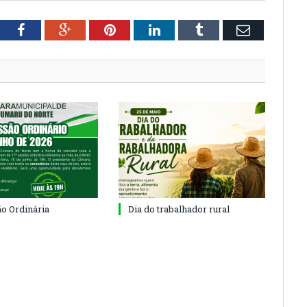
tter
Facebook
Google+
Pinterest
LinkedIn
Tumblr
Email
ão Ordinária
Dia do trabalhador rural