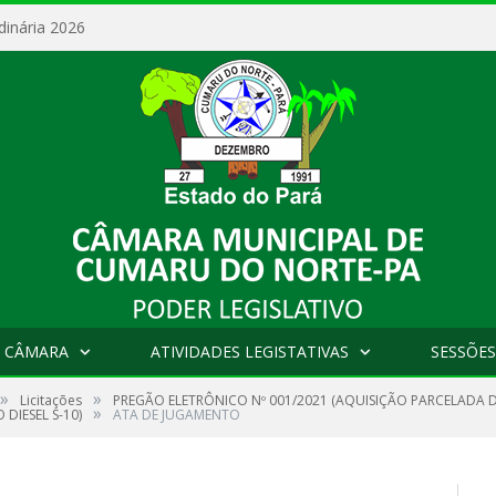
dinária 2026
 CÂMARA
ATIVIDADES LEGISTATIVAS
SESSÕES
»
»
Licitações
PREGÃO ELETRÔNICO Nº 001/2021 (AQUISIÇÃO PARCELADA 
»
DIESEL S-10)
ATA DE JUGAMENTO