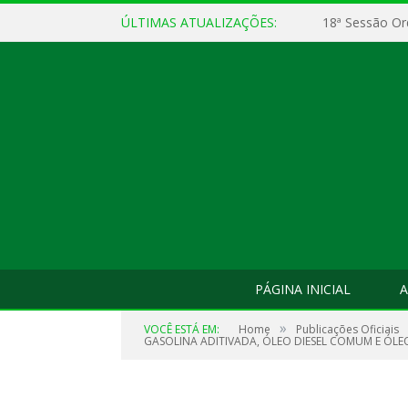
ÚLTIMAS ATUALIZAÇÕES:
18ª Sessão Or
PÁGINA INICIAL
A
»
VOCÊ ESTÁ EM:
Home
Publicações Oficiais
GASOLINA ADITIVADA, ÓLEO DIESEL COMUM E ÓLEO 