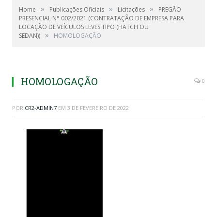
»
»
»
Home
Publicações Oficiais
Licitações
PREGÃO
PRESENCIAL N° 002/2021 (CONTRATAÇÃO DE EMPRESA PARA
LOCAÇÃO DE VEÍCULOS LEVES TIPO (HATCH OU
»
SEDAN))
HOMOLOGAÇÃO
HOMOLOGAÇÃO
0
POR
CR2-ADMIN7
EM
3 DE FEVEREIRO DE 2022