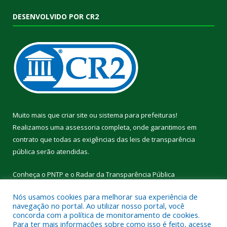
DESENVOLVIDO POR CR2
Muito mais que
criar site
ou
sistema para prefeituras
!
Realizamos uma
assessoria
completa, onde garantimos em
contrato que todas as exigências das
leis de transparência
pública
serão atendidas.
Conheça o
PNTP
e o
Radar da Transparência Pública
Nós usamos cookies para melhorar sua experiência de
navegação no portal. Ao utilizar nosso portal, você
concorda com a política de monitoramento de cookies.
Para ter mais informações sobre como isso é feito, acesse