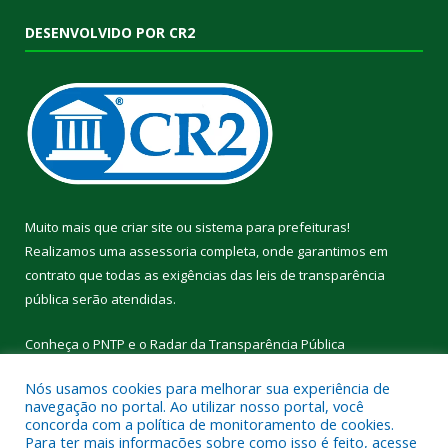
DESENVOLVIDO POR CR2
Muito mais que
criar site
ou
sistema para prefeituras
!
Realizamos uma
assessoria
completa, onde garantimos em
contrato que todas as exigências das
leis de transparência
pública
serão atendidas.
Conheça o
PNTP
e o
Radar da Transparência Pública
Nós usamos cookies para melhorar sua experiência de
navegação no portal. Ao utilizar nosso portal, você
concorda com a política de monitoramento de cookies.
Para ter mais informações sobre como isso é feito, acesse