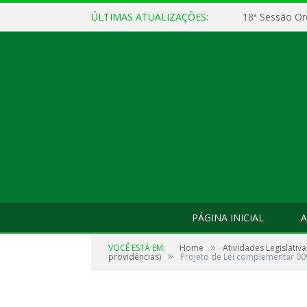
ÚLTIMAS ATUALIZAÇÕES:
18ª Sessão Or
PÁGINA INICIAL
A
»
VOCÊ ESTÁ EM:
Home
Atividades Legislativa
»
providências)
Projeto de Lei complementar 00