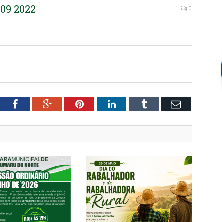
009 2022
0
tter
Facebook
Google+
Pinterest
LinkedIn
Tumblr
Email