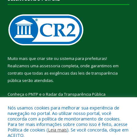
Muito mais que
criar site
ou
sistema para prefeituras
!
Realizamos uma
assessoria
completa, onde garantimos em
contrato que todas as exigências das
leis de transparência
pública
serão atendidas.
Conheça o
PNTP
e o
Radar da Transparência Pública
Nós usamos cookies para melhorar sua experiência de
navegação no portal. Ao utilizar nosso portal, você
concorda com a política de monitoramento de cookies.
Para ter mais informações sobre como isso é feito, acesse
Todos os direitos reservados a Câmara Municipal de Cumaru do
Política de cookies (
Leia mais
). Se você concorda, clique em
Norte.
ACEITO.