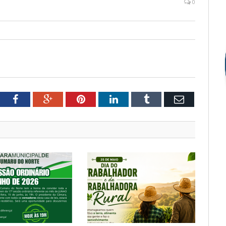
0
tter
Facebook
Google+
Pinterest
LinkedIn
Tumblr
Email