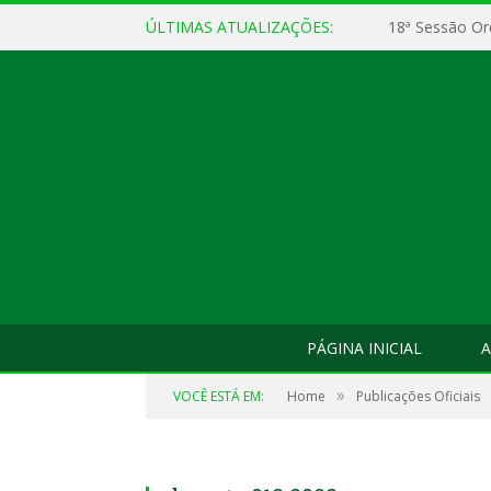
ÚLTIMAS ATUALIZAÇÕES:
18ª Sessão Or
PÁGINA INICIAL
A
»
VOCÊ ESTÁ EM:
Home
Publicações Oficiais