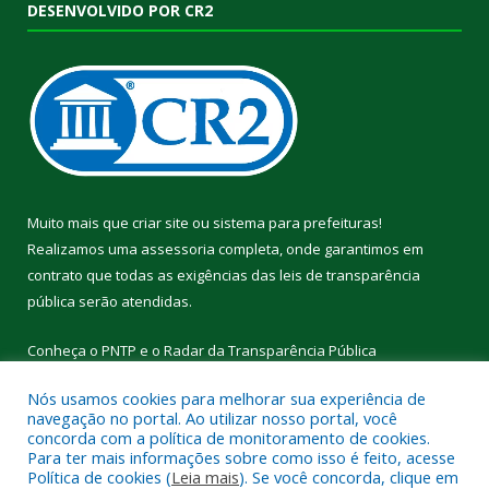
DESENVOLVIDO POR CR2
Muito mais que
criar site
ou
sistema para prefeituras
!
Realizamos uma
assessoria
completa, onde garantimos em
contrato que todas as exigências das
leis de transparência
pública
serão atendidas.
Conheça o
PNTP
e o
Radar da Transparência Pública
Nós usamos cookies para melhorar sua experiência de
navegação no portal. Ao utilizar nosso portal, você
concorda com a política de monitoramento de cookies.
Para ter mais informações sobre como isso é feito, acesse
Todos os direitos reservados a Câmara Municipal de Cumaru do
Política de cookies (
Leia mais
). Se você concorda, clique em
Norte.