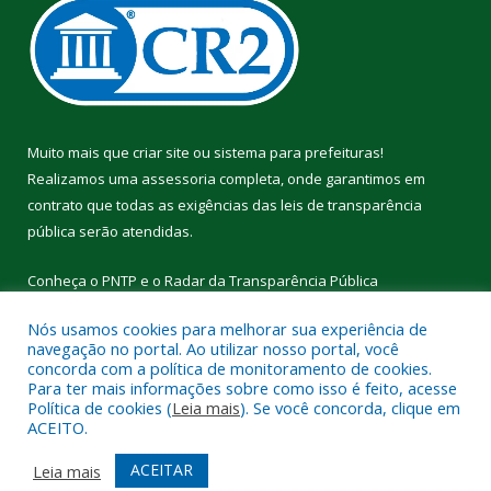
Muito mais que
criar site
ou
sistema para prefeituras
!
Realizamos uma
assessoria
completa, onde garantimos em
contrato que todas as exigências das
leis de transparência
pública
serão atendidas.
Conheça o
PNTP
e o
Radar da Transparência Pública
Nós usamos cookies para melhorar sua experiência de
navegação no portal. Ao utilizar nosso portal, você
concorda com a política de monitoramento de cookies.
Para ter mais informações sobre como isso é feito, acesse
Todos os direitos reservados a Câmara Municipal de Cumaru do
Política de cookies (
Leia mais
). Se você concorda, clique em
Norte.
ACEITO.
Mapa do Site
Acessar Área Administrativa
ACEITAR
Leia mais
Acessar Webmail