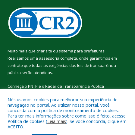
Muito mais que
criar site
ou
sistema para prefeituras
!
Realizamos uma
assessoria
completa, onde garantimos em
contrato que todas as exigências das
leis de transparência
pública
serão atendidas.
Conheça o
PNTP
e o
Radar da Transparência Pública
Nós usamos cookies para melhorar sua experiência de
navegação no portal. Ao utilizar nosso portal, você
concorda com a política de monitoramento de cookies.
Para ter mais informações sobre como isso é feito, acesse
Todos os direitos reservados a Câmara Municipal de Cumaru do
Política de cookies (
Leia mais
). Se você concorda, clique em
Norte.
ACEITO.