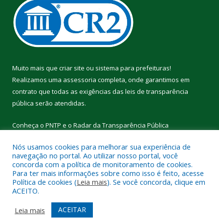
Muito mais que
criar site
ou
sistema para prefeituras
!
Realizamos uma
assessoria
completa, onde garantimos em
contrato que todas as exigências das
leis de transparência
pública
serão atendidas.
Conheça o
PNTP
e o
Radar da Transparência Pública
Nós usamos cookies para melhorar sua experiência de
navegação no portal. Ao utilizar nosso portal, você
concorda com a política de monitoramento de cookies.
Para ter mais informações sobre como isso é feito, acesse
Todos os direitos reservados a Câmara Municipal de Cumaru do
Política de cookies (
Leia mais
). Se você concorda, clique em
Norte.
ACEITO.
Mapa do Site
Acessar Área Administrativa
ACEITAR
Leia mais
Acessar Webmail