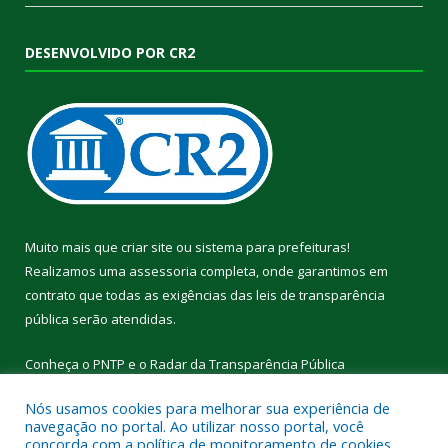
DESENVOLVIDO POR CR2
Muito mais que
criar site
ou
sistema para prefeituras
!
Realizamos uma
assessoria
completa, onde garantimos em
contrato que todas as exigências das
leis de transparência
pública
serão atendidas.
Conheça o
PNTP
e o
Radar da Transparência Pública
Nós usamos cookies para melhorar sua experiência de
navegação no portal. Ao utilizar nosso portal, você
concorda com a política de monitoramento de cookies.